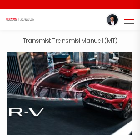
You are here :
Beranda
/
Model
Transmisi:
Transmisi Manual (MT)